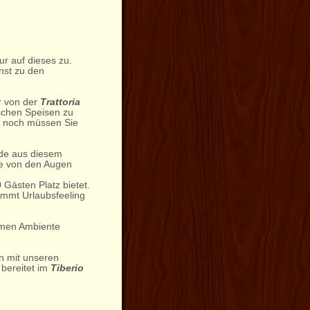
ur auf dieses zu.
nst zu den
r von der
Trattoria
ischen Speisen zu
t, noch müssen Sie
ade aus diesem
he von den Augen
Gästen Platz bietet.
ommt Urlaubsfeeling
hmen Ambiente
n mit unseren
 bereitet im
Tiberio