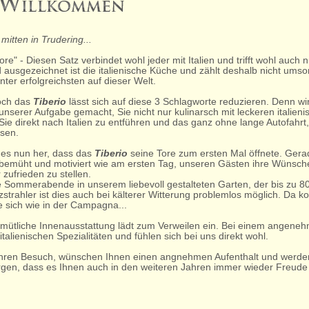
mitten in Trudering...
re" - Diesen Satz verbindet wohl jeder mit Italien und trifft wohl auch n
 ausgezeichnet ist die italienische Küche und zählt deshalb nicht umso
nter erfolgreichsten auf dieser Welt.
noch das
Tiberio
lässt sich auf diese 3 Schlagworte reduzieren. Denn wi
nserer Aufgabe gemacht, Sie nicht nur kulinarsch mit leckeren italien
ie direkt nach Italien zu entführen und das ganz ohne lange Autofahr
sen.
t es nun her, dass das
Tiberio
seine Tore zum ersten Mal öffnete. Ger
s bemüht und motiviert wie am ersten Tag, unseren Gästen ihre Wünsc
zufrieden zu stellen.
 Sommerabende in unserem liebevoll gestalteten Garten, der bis zu 80 
trahler ist dies auch bei kälterer Witterung problemlos möglich. Da k
ie sich wie in der Campagna...
mütliche Innenausstattung lädt zum Verweilen ein. Bei einem angene
talienischen Spezialitäten und fühlen sich bei uns direkt wohl.
 ihren Besuch, wünschen Ihnen einen angnehmen Aufenthalt und werde
orgen, dass es Ihnen auch in den weiteren Jahren immer wieder Freude