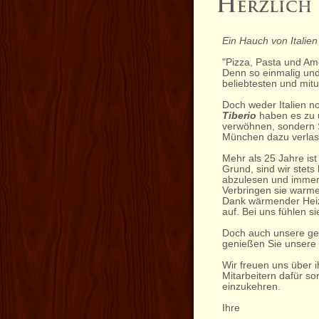
Ein Hauch von Italien 
"Pizza, Pasta und Amo
Denn so einmalig und
beliebtesten und mitu
Doch weder Italien 
Tiberio
haben es zu u
verwöhnen, sondern S
München dazu verlas
Mehr als 25 Jahre is
Grund, sind wir stet
abzulesen und immer 
Verbringen sie warme
Dank wärmender Heizs
auf. Bei uns fühlen s
Doch auch unsere ge
genießen Sie unsere i
Wir freuen uns über
Mitarbeitern dafür s
einzukehren.
Ihre